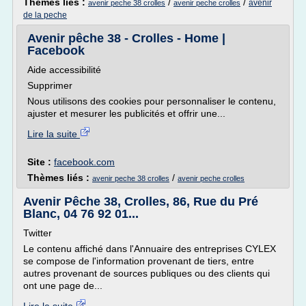
Thèmes liés :
/
/
avenir
avenir peche 38 crolles
avenir peche crolles
de la peche
Avenir pêche 38 - Crolles - Home |
Facebook
Aide accessibilité
Supprimer
Nous utilisons des cookies pour personnaliser le contenu,
ajuster et mesurer les publicités et offrir une...
Lire la suite
Site :
facebook.com
Thèmes liés :
/
avenir peche 38 crolles
avenir peche crolles
Avenir Pêche 38, Crolles, 86, Rue du Pré
Blanc, 04 76 92 01...
Twitter
Le contenu affiché dans l'Annuaire des entreprises CYLEX
se compose de l'information provenant de tiers, entre
autres provenant de sources publiques ou des clients qui
ont une page de...