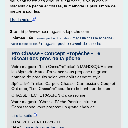
Vous constatez des erreurs sur la fiche, si vous êtes le
magasin de pêche et chasse, la méthode la plus simple de
mettre à jour les...
Lire la suite
Site :
http://www.nosmagasinsdepeche.com
Thèmes liés :
/
/
magasin chasse et peche
avenir peche 38 crolles
/
magasin peche
/
avenir de la peche
avenir peche crolles
Pro Chasse - Concept Propêche - Le
réseau des pros de la pêche
Votre magasin "Lou Cassaïre" situé à MANOSQUE dans
les Alpes-de-Haute-Provence vous propose un grand
nombre de produits selon vos goûts et votre style.
Spécialisé Truites, Carpes, Chasse, Carnassiers, Coup et
Out door, "Lou Cassaïre" sera faire le bonheur de tous.
CHASSE PÊCHE PASSION Carcassonne
Votre magasin "Chasse Pêche Passion" situé à
Carcassonne vous propose un grand choix de...
Lire la suite
Date:
2017-10-10 08:42:11
Site :
concept-propeche.com