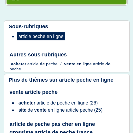
Sous-rubriques
article peche
en
ligne
Autres sous-rubriques
acheter
article
de
peche
/
vente
en
ligne article
de
peche
Plus de thèmes sur
article peche en ligne
vente article peche
acheter
article
de
peche
en
ligne
(26)
site
de
vente
en
ligne article peche
(25)
article de peche pas cher en ligne
grossiste article de peche france