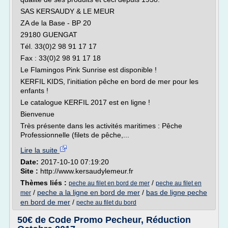
SAS KERSAUDY & LE MEUR
ZA de la Base - BP 20
29180 GUENGAT
Tél. 33(0)2 98 91 17 17
Fax : 33(0)2 98 91 17 18
Le Flamingos Pink Sunrise est disponible !
KERFIL KIDS, l'initiation pêche en bord de mer pour les
enfants !
Le catalogue KERFIL 2017 est en ligne !
Bienvenue
Très présente dans les activités maritimes : Pêche
Professionnelle (filets de pêche,...
Lire la suite
Date:
2017-10-10 07:19:20
Site :
http://www.kersaudylemeur.fr
Thèmes liés :
/
peche au filet en bord de mer
peche au filet en
/
peche a la ligne en bord de mer
/
bas de ligne peche
mer
en bord de mer
/
peche au filet du bord
50€ de Code Promo Pecheur, Réduction