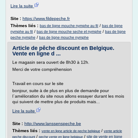
Lire la suite
Site :
https://www.fildepeche.fr
Thèmes liés :
/
bas de ligne mouche nymphe au fil
bas de ligne
/
/
nymphe au fil
bas de ligne mouche seche et nymphe
bas de ligne
/
peche nymphe
bas de ligne mouche nymphe
Article de pêche discount en Belgique.
Vente en ligne d ...
Le magasin sera ouvert de 8h30 à 12h.
Merci de votre compréhension
Travail en cours sur le site
bonjour, suite à de plus en plus de demande pour
l`amélioration du site nous allons essayer durant les mois
qui suivent de mettre plus de produits mais...
Lire la suite
Site :
http://www.lanssenspeche.be
Thèmes liés :
/
vente en ligne article de peche belgique
vente article
/
/
site de vente en ligne
peche discount
peche vente en ligne belgique