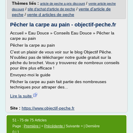
Thèmes liés :
/
article de peche a prix discount
vente article peche
/
/
vente d'article de
site d'achat d'article de peche
discount
peche
/
vente d articles de peche
Pêcher la carpe au pain - objectif-peche.fr
Accueil » Eau Douce » Conseils Eau Douce » Pêcher la
carpe au pain
Pêcher la carpe au pain
C'est un plaisir de vous voir sur le blog Objectif Pêche.
N'oubliez pas de télécharger notre guide gratuit sur la
pêche du brochet. Vous y trouverez de nombreux conseils
pour être plus efficace !
Envoyez-moi le guide
Pêcher la carpe au pain fait partie des nombreuses
techniques pour attraper des...
Lire la suite
Site :
https://www.objectif-peche.fr
51 - 75 de 75 Articles
Page :
Première
| <
Précédente
| Suivante > | Dernière
0
|
1