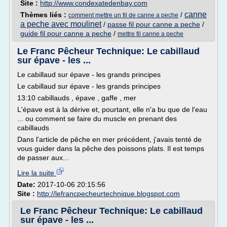
Site :
http://www.condexatedenbay.com
canne
Thèmes liés :
/
comment mettre un fil de canne a peche
a peche avec moulinet
/
passe fil pour canne a peche
/
guide fil pour canne a peche
/
mettre fil canne a peche
Le Franc Pêcheur Technique: Le cabillaud
sur épave - les ...
Le cabillaud sur épave - les grands principes
Le cabillaud sur épave - les grands principes
13:10 cabillauds , épave , gaffe , mer
L'épave est à la dérive et, pourtant, elle n'a bu que de l'eau
... ou comment se faire du muscle en prenant des
cabillauds
Dans l'article de pêche en mer précédent, j'avais tenté de
vous guider dans la pêche des poissons plats. Il est temps
de passer aux...
Lire la suite
Date:
2017-10-06 20:15:56
Site :
http://lefrancpecheurtechnique.blogspot.com
Le Franc Pêcheur Technique: Le cabillaud
sur épave - les ...