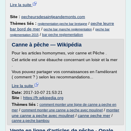
Lire la suite
Site :
pecheursdesaintjeandemonts.com
Thèmes liés :
/
peche leurre
reglementation peche bar bretagne
bar bord de mer
/
/
peche bar manche reglementation
peche bar
/
bar peche reglementation
reglementation 2015
Canne à pêche — Wikipédia
Pour les articles homonymes, voir canne et Pêche .
Cet article est une ébauche concernant un loisir et la mer
.
Vous pouvez partager vos connaissances en l'améliorant
( comment ? ) selon les recommandations...
Lire la suite
Date:
2017-10-07 21:53:21
Site :
https://fr.wikipedia.org
Thèmes liés :
comment monter une ligne de canne a peche en
/
/
monter
mer
comment monter une canne a peche avec moulinet
une canne a peche avec moulinet
/
canne peche mer
/
canne a peche bambou
Vente en ligne d'articles de pêche - Opale