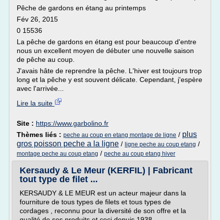
Pêche de gardons en étang au printemps
Fév 26, 2015
0 15536
La pêche de gardons en étang est pour beaucoup d'entre
nous un excellent moyen de débuter une nouvelle saison
de pêche au coup.
J'avais hâte de reprendre la pêche. L'hiver est toujours trop
long et la pêche y est souvent délicate. Cependant, j'espère
avec l'arrivée...
Lire la suite
Site :
https://www.garbolino.fr
plus
Thèmes liés :
/
peche au coup en etang montage de ligne
gros poisson peche a la ligne
/
/
ligne peche au coup etang
/
montage peche au coup etang
peche au coup etang hiver
Kersaudy & Le Meur (KERFIL) | Fabricant
tout type de filet ...
KERSAUDY & LE MEUR est un acteur majeur dans la
fourniture de tous types de filets et tous types de
cordages , reconnu pour la diversité de son offre et la
qualité de ses produits et ceci depuis 1938.