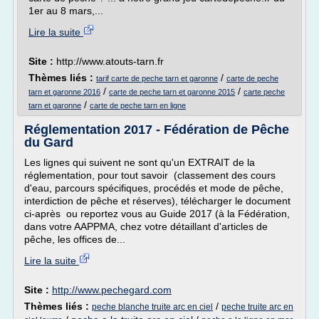
1er au 8 mars,...
Lire la suite
Site :
http://www.atouts-tarn.fr
Thèmes liés :
/
tarif carte de peche tarn et garonne
carte de peche
/
/
tarn et garonne 2016
carte de peche tarn et garonne 2015
carte peche
/
tarn et garonne
carte de peche tarn en ligne
Réglementation 2017 - Fédération de Pêche
du Gard
Les lignes qui suivent ne sont qu'un EXTRAIT de la
réglementation, pour tout savoir (classement des cours
d'eau, parcours spécifiques, procédés et mode de pêche,
interdiction de pêche et réserves), télécharger le document
ci-après ou reportez vous au Guide 2017 (à la Fédération,
dans votre AAPPMA, chez votre détaillant d'articles de
pêche, les offices de...
Lire la suite
Site :
http://www.pechegard.com
Thèmes liés :
/
peche blanche truite arc en ciel
peche truite arc en