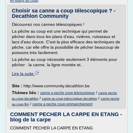
en etang au coup
Choisir sa canne a coup télescopique ? -
Decathlon Community
Découvrez nos cannes télescopiques !
La pêche au coup est une technique qui permet de
pêcher dans tous les plans d'eau, rivières, ruisseaux et
lacs d'eau douce. C'est la plus efficace des techniques de
pêche, car elle offre la possibilité de pêcher beaucoup de
poissons très facilement.
La pêche au coup nécessite seulement 3 éléments pour
pêcher : la canne, la ligne montée et...
Lire la suite
Site :
http://www.community.decathlon.be
Thèmes liés :
/
canne a peche coup telescopique
canne peche
/
/
au coup decathlon
canne au coup telescopique decathlon
canne peche
/
canne a peche coup emmanchement
au coup 8m
COMMENT PECHER LA CARPE EN ETANG -
blog de la carpe
COMMENT PECHER LA CARPE EN ETANG