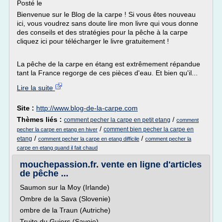
Posté le
Bienvenue sur le Blog de la carpe ! Si vous êtes nouveau
ici, vous voudrez sans doute lire mon livre qui vous donne
des conseils et des stratégies pour la pêche à la carpe
cliquez ici pour télécharger le livre gratuitement !
La pêche de la carpe en étang est extrêmement répandue
tant la France regorge de ces pièces d'eau. Et bien qu'il...
Lire la suite
Site :
http://www.blog-de-la-carpe.com
Thèmes liés :
/
comment pecher la carpe en petit etang
comment
/
comment bien pecher la carpe en
pecher la carpe en etang en hiver
/
/
etang
comment pecher la carpe en etang difficile
comment pecher la
carpe en etang quand il fait chaud
mouchepassion.fr. vente en ligne d'articles
de pêche ...
Saumon sur la Moy (Irlande)
Ombre de la Sava (Slovenie)
ombre de la Traun (Autriche)
Truite du Guiers (Savoie)