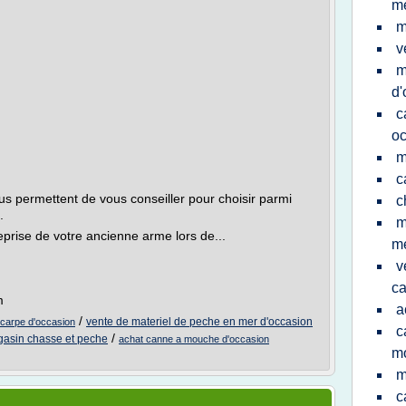
me
m
v
m
d'
c
oc
m
c
s permettent de vous conseiller pour choisir parmi
c
.
m
prise de votre ancienne arme lors de...
m
v
ca
m
a
/
vente de materiel de peche en mer d'occasion
 carpe d'occasion
c
/
asin chasse et peche
achat canne a mouche d'occasion
mo
m
c