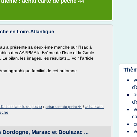
e thème : achat carte de peche 44
che en Loire-Atlantique
au a présenté sa deuxième manche sur l'Isac à
bles des AAPPMA la Brème de l'Isac et la Gaule
e bilan, les images, les résultats... Voir l'article
Thèm
nématographique familial de cet automne
v
d'
a
d'
/
/
 d'achat d'article de peche
achat carte
achat carte de peche 44
v
peche
ca
c
v
 Dordogne, Marsac et Boulazac ...