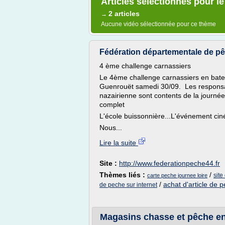
Articles sélectionnés pour l
2 articles
→
Aucune vidéo sélectionnée pour ce thème
Fédération départementale de pê
4 ème challenge carnassiers
Le 4ème challenge carnassiers en bate
Guenrouët samedi 30/09. Les responsa
nazairienne sont contents de la journée. L
complet
L'école buissonnière...L'événement ci
Nous...
Lire la suite
Site :
http://www.federationpeche44.fr
Thèmes liés :
/
site
carte peche journee loire
/
achat d'article de 
de peche sur internet
Magasins chasse et pêche en