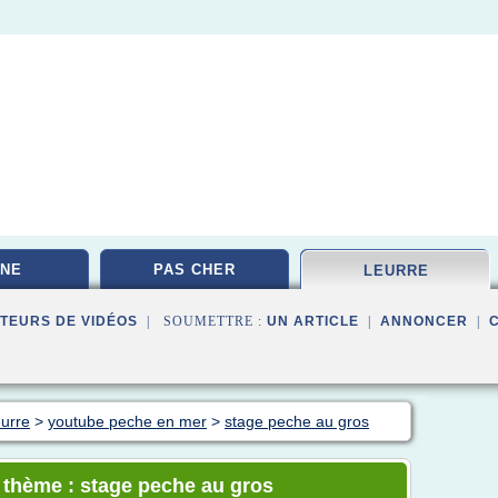
NE
PAS CHER
LEURRE
TEURS DE VIDÉOS
| SOUMETTRE :
UN ARTICLE
|
ANNONCER
|
eurre
>
youtube peche en mer
>
stage peche au gros
e thème : stage peche au gros