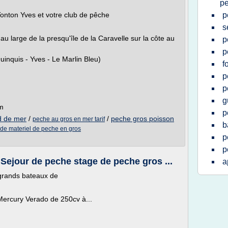
p
onton Yves et votre club de pêche
p
s
au large de la presqu'île de la Caravelle sur la côte au
p
p
uinquis - Yves - Le Marlin Bleu)
f
p
p
g
om
p
d de mer
/
/
peche gros poisson
peche au gros en mer tarif
b
 de materiel de peche en gros
p
p
our de peche stage de peche gros ...
a
 grands bateaux de
ercury Verado de 250cv à...