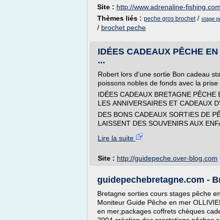
Site :
http://www.adrenaline-fishing.co
Thèmes liés :
/
peche gros brochet
stage p
/
brochet peche
IDÉES CADEAUX PÊCHE EN
...
Robert lors d'une sortie Bon cadeau s
poissons nobles de fonds avec la prise 
IDÉES CADEAUX BRETAGNE PÊCHE E
LES ANNIVERSAIRES ET CADEAUX D
DES BONS CADEAUX SORTIES DE PÊ
LAISSENT DES SOUVENIRS AUX ENF
Lire la suite
Site :
http://guidepeche.over-blog.com
guidepechebretagne.com - Bre
Bretagne sorties cours stages pêche en m
Moniteur Guide Pêche en mer OLLIVIE
en mer;packages coffrets chèques cade