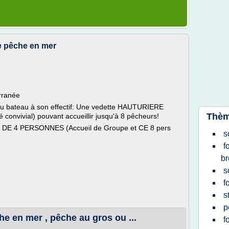
de pêche en mer
rranée
au bateau à son effectif: Une vedette HAUTURIERE
Thèm
 convivial) pouvant accueillir jusqu'à 8 pêcheurs!
DE 4 PERSONNES (Accueil de Groupe et CE 8 pers
s
f
br
s
f
s
p
he en mer , pêche au gros ou ...
f