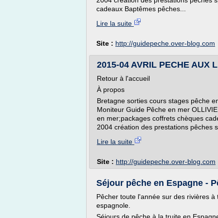
2004 création des prestations pêches spo
cadeaux Baptêmes pêches...
Lire la suite
Site :
http://guidepeche.over-blog.com
2015-04 AVRIL PECHE AUX 
Retour à l'accueil
À propos
Bretagne sorties cours stages pêche en 
Moniteur Guide Pêche en mer OLLIVIE
en mer;packages coffrets chèques cade
2004 création des prestations pêches spo
Lire la suite
Site :
http://guidepeche.over-blog.com
Séjour pêche en Espagne - P
Pêcher toute l'année sur des rivières à 
espagnole.
Séjours de pêche à la truite en Espagn