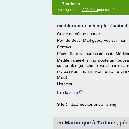
7 articles
→
Voir également
3 Vidéos
pour ce thème
mediterranee-fishing.fr - Guide 
Guide de pêche en mer
Port de Bouc, Martigues, Fos sur mer
Contact
Pêche Sportive sur les côtes de Médite
Méditerranée-Fishing ajoute un nouve
confortable (couchette, wc séparé, carré
PRIVATISATION DU BATEAU A PARTIR 
Maxi)
Nouveau:...
Lire la suite
Site :
http://mediterranee-fishing.fr
en Martinique à Tartane , pêc