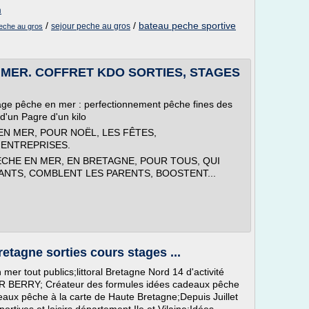
m
/
/
bateau peche sportive
sejour peche au gros
eche au gros
 MER. COFFRET KDO SORTIES, STAGES
tage pêche en mer : perfectionnement pêche fines des
d'un Pagre d'un kilo
N MER, POUR NOËL, LES FÊTES,
'ENTREPRISES.
CHE EN MER, EN BRETAGNE, POUR TOUS, QUI
ANTS, COMBLENT LES PARENTS, BOOSTENT...
tagne sorties cours stages ...
er tout publics;littoral Bretagne Nord 14 d'activité
R BERRY; Créateur des formules idées cadeaux pêche
aux pêche à la carte de Haute Bretagne;Depuis Juillet