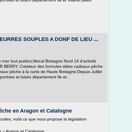
rtives et loisirs département Ile et Vilaine;Idées
LEURRES SOUPLES A DONF DE LIEU ...
mer tout publics;littoral Bretagne Nord 14 d'activité
R BERRY; Créateur des formules idées cadeaux pêche
aux pêche à la carte de Haute Bretagne;Depuis Juillet
rtives et loisirs département Ile et...
êche en Aragon et Catalogne
truites, voilà ce que nous propose la législation
e ~ Aragon et Catalogne :