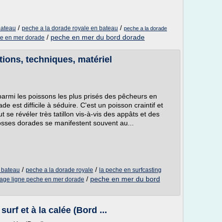
/
/
bateau
peche a la dorade royale en bateau
peche a la dorade
/
peche en mer du bord dorade
e en mer dorade
tions, techniques, matériel
parmi les poissons les plus prisés des pêcheurs en
e est difficile à séduire. C'est un poisson craintif et
t se révéler très tatillon vis-à-vis des appâts et des
sses dorades se manifestent souvent au...
/
/
n bateau
peche a la dorade royale
la peche en surfcasting
/
peche en mer du bord
age ligne peche en mer dorade
urf et à la calée (Bord ...