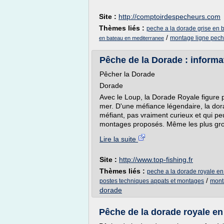
Site :
http://comptoirdespecheurs.com
Thèmes liés :
peche a la dorade grise en 
/
montage ligne pech
en bateau en mediterranee
Pêche de la Dorade : informa
Pêcher la Dorade
Dorade
Avec le Loup, la Dorade Royale figure 
mer. D'une méfiance légendaire, la dorad
méfiant, pas vraiment curieux et qui peu
montages proposés. Même les plus gro
Lire la suite
Site :
http://www.top-fishing.fr
Thèmes liés :
peche a la dorade royale e
/
postes techniques appats et montages
mont
dorade
Pêche de la dorade royale en s