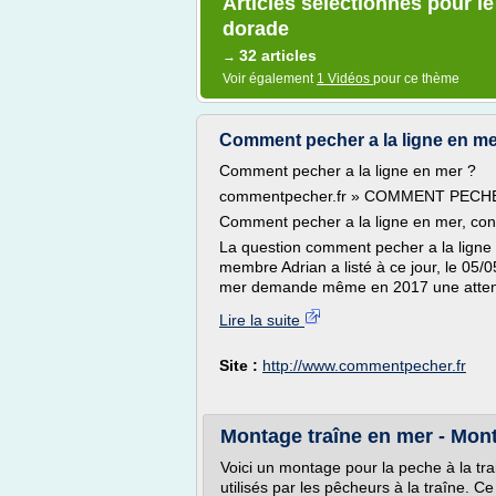
Articles sélectionnés pour l
dorade
32 articles
→
Voir également
1 Vidéos
pour ce thème
Comment pecher a la ligne en me
Comment pecher a la ligne en mer ?
commentpecher.fr » COMMENT PECHE
Comment pecher a la ligne en mer, cons
La question comment pecher a la lign
membre Adrian a listé à ce jour, le 05/
mer demande même en 2017 une attentio
Lire la suite
Site :
http://www.commentpecher.fr
Montage traîne en mer - Mont
Voici un montage pour la peche à la tra
utilisés par les pêcheurs à la traîne. C