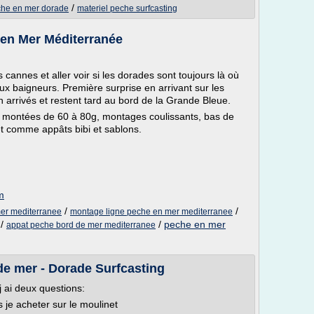
/
che en mer dorade
materiel peche surfcasting
 en Mer Méditerranée
cannes et aller voir si les dorades sont toujours là où
 aux baigneurs. Première surprise en arrivant sur les
n arrivés et restent tard au bord de la Grande Bleue.
s montées de 60 à 80g, montages coulissants, bas de
 comme appâts bibi et sablons.
m
/
/
er mediterranee
montage ligne peche en mer mediterranee
/
/
peche en mer
appat peche bord de mer mediterranee
de mer - Dorade Surfcasting
 ai deux questions:
 je acheter sur le moulinet