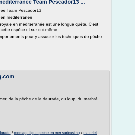
méditerranée Team Pescador13 ...
anée Team Pescador13
e en méditerranée
royale en méditerranée est une longue quête. C'est
 cette espèce et sur soi-même.
comportements pour y associer les techniques de pêche
og.com
mer, de la pêche de la daurade, du loup, du marbré
/
/
dorade
montage ligne peche en mer surfcasting
materiel