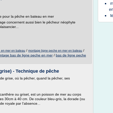
m
e
t
gne pour la pêche en bateau en mer
age concernent aussi bien le pêcheur néophyte
aisancier...
/
/
 en mer en bateau
montage ligne peche en mer en bateau
ntage bas de ligne peche en mer
/
bas de ligne peche
grise) - Technique de pêche
ade grise, où la pêcher, quand la pêcher, ses
 canthère ou griset, est un poisson de mer au corps
re les 30cm à 40 cm. De couleur bleu-gris, la dorade (ou
de royale par l'absence...