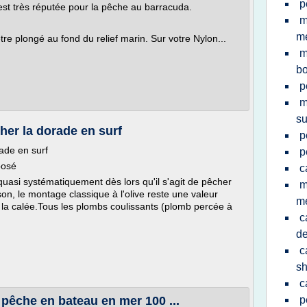
p
est très réputée pour la pêche au barracuda.
m
me
re plongé au fond du relief marin. Sur votre Nylon...
m
b
p
m
su
her la dorade en surf
p
ade en surf
p
posé
c
quasi systématiquement dès lors qu'il s'agit de pêcher
m
son, le montage classique à l'olive reste une valeur
m
 la calée.Tous les plombs coulissants (plomb percée à
c
de
c
s
c
 pêche en bateau en mer 100 ...
p