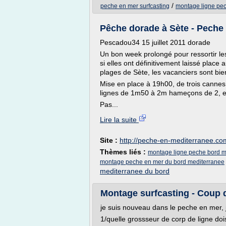
/
peche en mer surfcasting
montage ligne pe
Pêche dorade à Sète - Peche
Pescadou34 15 juillet 2011 dorade
Un bon week prolongé pour ressortir les 
si elles ont définitivement laissé place
plages de Sète, les vacanciers sont bie
Mise en place à 19h00, de trois canne
lignes de 1m50 à 2m hameçons de 2, et
Pas...
Lire la suite
Site :
http://peche-en-mediterranee.co
Thèmes liés :
montage ligne peche bord m
montage peche en mer du bord mediterranee
mediterranee du bord
Montage surfcasting - Coup 
je suis nouveau dans le peche en mer, j
1/quelle grossseur de corp de ligne dois