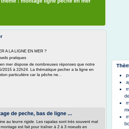
e thème : montage ligne peche en mer
r
R A LA LIGNE EN MER ?
eils pratiques
e en mer dispose de nombreuses réponses que notre
Thèm
05/2015 à 22h24. La thématique pecher a la ligne en
n particulière car la pêche ne...
p
a
m
d
m
me
age de peche, bas de ligne ...
m
ine au leurre rigide. Les rapalas sont très souvent mal
bo
e montage est fait pour traîner à 2 à 3 noeuds en