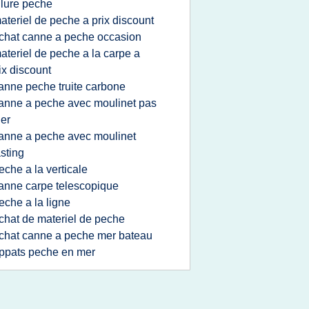
ilure peche
ateriel de peche a prix discount
chat canne a peche occasion
ateriel de peche a la carpe a
ix discount
anne peche truite carbone
anne a peche avec moulinet pas
er
anne a peche avec moulinet
sting
eche a la verticale
anne carpe telescopique
eche a la ligne
chat de materiel de peche
chat canne a peche mer bateau
ppats peche en mer