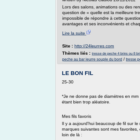
Lors des salons, animations ou des ren
question de « quelle est la meilleure tress
impossible de répondre à cette questio
avantages et ses inconvénients et chaq
Lire la suite
Site :
http://24leurres.com
Thèmes liés :
tresse de peche 4 brins ou 8 br
/
peche au bar leurre souple du bord
tresse 
LE BON FIL
25-30
*Je ne donne pas de diamètres en mm po
étant bien trop aléatoire.
Mes fils favoris
Il y a aujourd'hui beaucoup de fil sur l
marques suivantes sont mes favorites, c
loin de là :