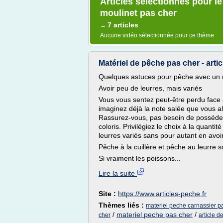
Articles sélectionnés pour l
moulinet pas cher
7 articles
→
Aucune vidéo sélectionnée pour ce thème
Matériel de pêche pas cher - artic
Quelques astuces pour pêche avec un m
Avoir peu de leurres, mais variés
Vous vous sentez peut-être perdu face au 
imaginez déjà la note salée que vous al
Rassurez-vous, pas besoin de posséder 
coloris. Privilégiez le choix à la quant
leurres variés sans pour autant en avo
Pêche à la cuillère et pêche au leurre 
Si vraiment les poissons...
Lire la suite
Site :
https://www.articles-peche.fr
Thèmes liés :
materiel peche carnassier p
/
materiel peche pas cher
/
cher
article d