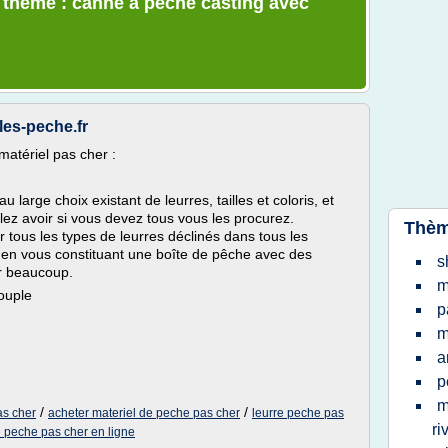
e thème : canne a peche casting avec
les-peche.fr
atériel pas cher :
large choix existant de leurres, tailles et coloris, et
lez avoir si vous devez tous vous les procurez.
Thèm
tous les types de leurres déclinés dans tous les
ité en vous constituant une boîte de pêche avec des
s
ir beaucoup.
m
souple
p
m
a
p
m
/
/
as cher
acheter materiel de peche pas cher
leurre peche pas
ri
e peche pas cher en ligne