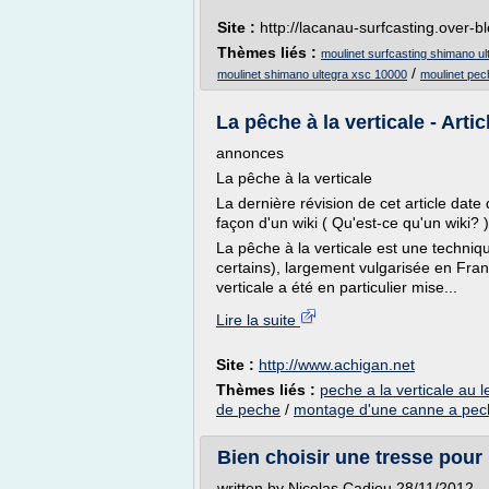
Site :
http://lacanau-surfcasting.over-
Thèmes liés :
moulinet surfcasting shimano u
/
moulinet shimano ultegra xsc 10000
moulinet pec
La pêche à la verticale - Arti
annonces
La pêche à la verticale
La dernière révision de cet article date
façon d'un wiki ( Qu'est-ce qu'un wiki? )
La pêche à la verticale est une techniqu
certains), largement vulgarisée en Fra
verticale a été en particulier mise...
Lire la suite
Site :
http://www.achigan.net
Thèmes liés :
peche a la verticale au 
de peche
/
montage d'une canne a pec
Bien choisir une tresse pour
written by Nicolas Cadiou 28/11/2012