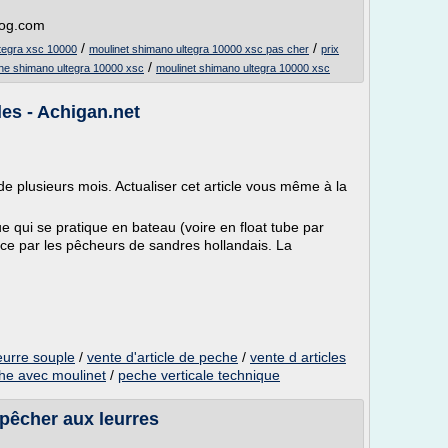
blog.com
/
/
ltegra xsc 10000
moulinet shimano ultegra 10000 xsc pas cher
prix
/
he shimano ultegra 10000 xsc
moulinet shimano ultegra 10000 xsc
cles - Achigan.net
 de plusieurs mois. Actualiser cet article vous même à la
e qui se pratique en bateau (voire en float tube par
nce par les pêcheurs de sandres hollandais. La
leurre souple
/
vente d'article de peche
/
vente d articles
he avec moulinet
/
peche verticale technique
 pêcher aux leurres