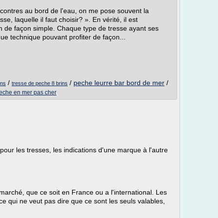
contres au bord de l'eau, on me pose souvent la
e, laquelle il faut choisir? ». En vérité, il est
n de façon simple. Chaque type de tresse ayant ses
ue technique pouvant profiter de façon...
/
/
peche leurre bar bord de mer
/
ins
tresse de peche 8 brins
peche en mer pas cher
ur les tresses, les indications d'une marque à l'autre
e marché, que ce soit en France ou a l'international. Les
e qui ne veut pas dire que ce sont les seuls valables,