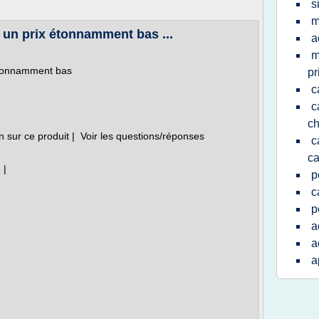
s
m
à un prix étonnamment bas ...
a
m
 étonnamment bas
pr
c
c
ch
 sur ce produit | Voir les questions/réponses
c
ca
 |
p
c
p
a
a
a