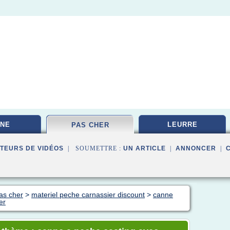
NE
LEURRE
PAS CHER
TEURS DE VIDÉOS
| SOUMETTRE :
UN ARTICLE
|
ANNONCER
|
as cher
>
materiel peche carnassier discount
>
canne
er