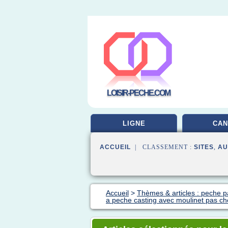
LOISIR-PECHE.COM
LIGNE
CAN
ACCUEIL
| CLASSEMENT :
SITES
,
AU
Accueil
>
Thèmes & articles : peche p
a peche casting avec moulinet pas ch