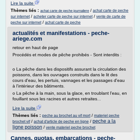
Lire la suite
Thèmes liés :
/
achat carte de peche
achat carte de peche journaliere
/
/
sur internet
acheter carte de peche sur internet
vente de carte de
/
peche sur internet
achat carte de peche
actualités et manifestations - peche-
ariege.com
retour en haut de page
Procédés et modes de pêche prohibés - Sont interdits :
o La pêche dans les dispositifs assurant la circulation des
poissons, dans les ouvrages construits dans le lit des
cours d'eau, les pertuis, vannages et les passages d'eau
à l'intérieur des bâtiments.
o La pêche à la main, sous la glace, en troublant l'eau, en
fouillant sous les racines et autres retraites...
Lire la suite
Thèmes liés :
/
peche au brochet au vif mort
materiel peche
peche a la
/
/
brochet vif
achat d'article de peche en ligne
ligne poisson
/
vente materiel peche brochet
Cannes, quotas, embarcations - peche-